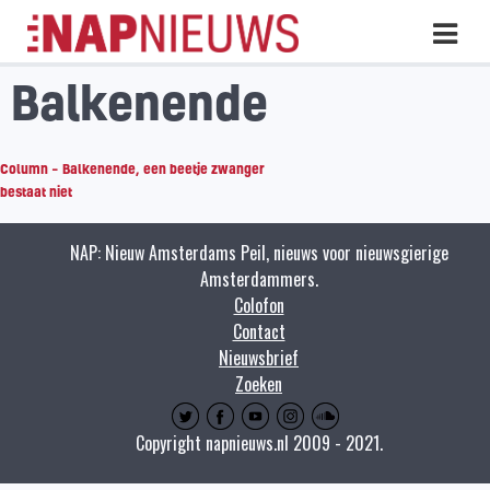
Skip
Hoo
naar
inhoud
Balkenende
Column – Balkenende, een beetje zwanger
bestaat niet
NAP: Nieuw Amsterdams Peil, nieuws voor nieuwsgierige
Amsterdammers.
Colofon
Contact
Nieuwsbrief
Zoeken
Copyright napnieuws.nl 2009 - 2021.