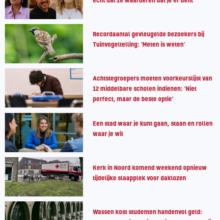
echt dat ze waarderen dat je er bent’
Recordaantal gevleugelde bezoekers bij
Tuinvogeltelling: ‘Meten is weten’
Achtstegroepers moeten voorkeurslijst van
12 middelbare scholen indienen: ‘Niet
perfect, maar de beste optie’
Een stad waar je kunt gaan, staan en rollen
waar je wil
Kerk in Noord komend weekend opnieuw
tijdelijke slaapplek voor daklozen
Wassen kost studenten handenvol geld: