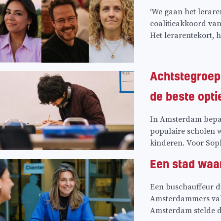
‘We gaan het leraren
coalitieakkoord van
Het lerarentekort, 
Achtstegroepe
de beste opti
In Amsterdam bepaa
populaire scholen w
kinderen. Voor Soph
Een stad waar
Een buschauffeur die
Amsterdammers vall
Amsterdam stelde d