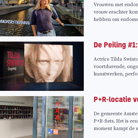
Vrouwen met endome
vrouw erachter kom
hebben om endometr
De Peiling #1
Actrice Tilda Swint
voortdurende, ongoi
kunstwerken, perform
P+R-locatie 
De gemeente Amsterd
P+R-fiets. Het is e
moment kampt de st