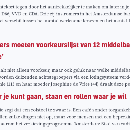
tekort tegen door het aantrekkelijker te maken om later in je c
 D66, VVD en CDA. Drie zij-instromers in het Amsterdamse bas
het verschil tussen het aantal werkzame leraren en het aantal 
rs moeten voorkeurslijst van 12 middelbar
e’
lt niet alleen voorkeur, maar ook geluk naar welke middelba
orden duizenden achtstegroepers via een lotingsysteem verdeel
ie (11) en haar moeder Josephine de Vries (44) draait deze pe
 je kunt gaan, staan en rollen waar je wil
 zegt dat een rolstoel te zwaar is. Een café zonder toegankeli
en zulke dingen niet op, maar voor mensen met een beperkin
aarom het verkiezingsprogramma ‘Amsterdam: Stad van radic