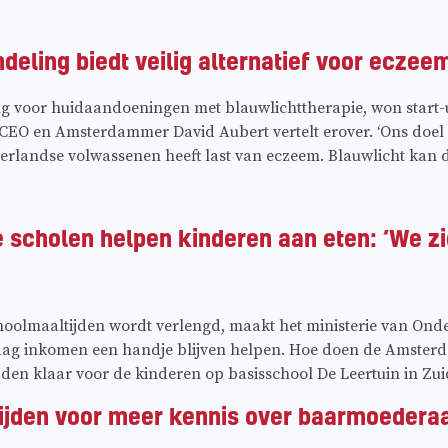
eling biedt veilig alternatief voor eczee
g voor huidaandoeningen met blauwlichttherapie, won start-
 CEO en Amsterdammer David Aubert vertelt erover. ‘Ons doel is
erlandse volwassenen heeft last van eczeem. Blauwlicht kan
cholen helpen kinderen aan eten: ‘We zie
olmaaltijden wordt verlengd, maakt het ministerie van Onde
aag inkomen een handje blijven helpen. Hoe doen de Amsterd
jden klaar voor de kinderen op basisschool De Leertuin in Zuid
rijden voor meer kennis over baarmoedera