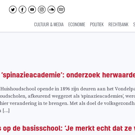
CULTUUR & MEDIA
ECONOMIE
POLITIEK
RECHTBANK
 ‘spinazieacademie’: onderzoek herwaard
uishoudschool opende in 1896 zijn deuren aan het Vondelpark
oudscholen, afkeurend weggezet als ‘spinazieacademies’, wer
 hier verandering in te brengen. Met als doel de volksgezond
n […]
s op de basisschool: ‘Je merkt echt dat ze 