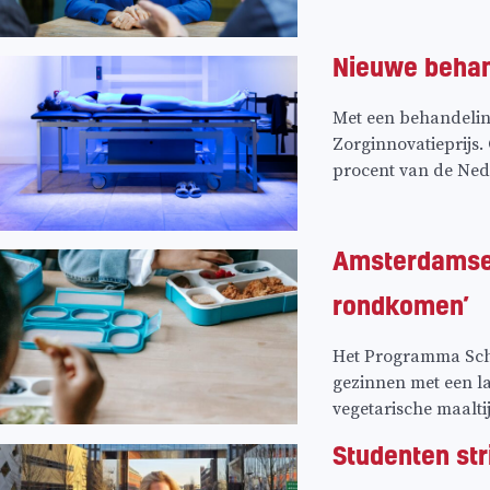
Nieuwe behand
Met een behandelin
Zorginnovatieprijs.
procent van de Ned
Amsterdamse s
rondkomen’
Het Programma Scho
gezinnen met een l
vegetarische maalti
Studenten st