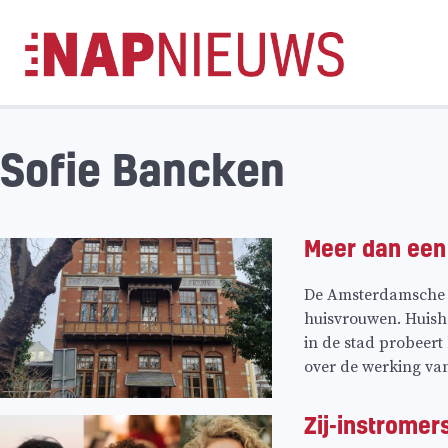
Skip
naar
inhoud
Sofie Bancken
Meer dan een
De Amsterdamsche H
huisvrouwen. Huish
in de stad probeert
over de werking va
Zij-instromer