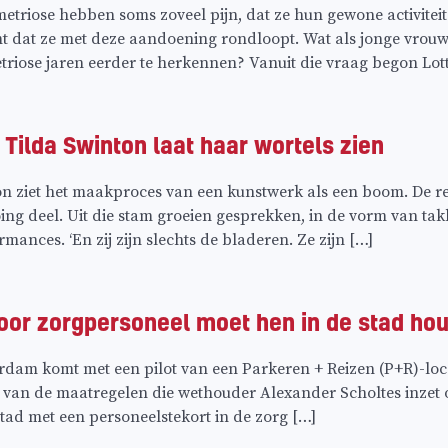
triose hebben soms zoveel pijn, dat ze hun gewone activiteit
t dat ze met deze aandoening rondloopt. Wat als jonge vrou
iose jaren eerder te herkennen? Vanuit die vraag begon Lott
: Tilda Swinton laat haar wortels zien
on ziet het maakproces van een kunstwerk als een boom. De rela
ng deel. Uit die stam groeien gesprekken, in de vorm van takk
ances. ‘En zij zijn slechts de bladeren. Ze zijn […]
voor zorgpersoneel moet hen in de stad ho
am komt met een pilot van een Parkeren + Reizen (P+R)-locat
en van de maatregelen die wethouder Alexander Scholtes inzet 
ad met een personeelstekort in de zorg […]