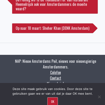
Heemelrijck ook voor Amsterdammers de moeite
waard?
Op naar 18 maart: Sheher Khan (DENK Amsterdam)
NAP: Nieuw Amsterdams Peil, nieuws voor nieuwsgierige
Amsterdammers.
Colofon
Contact
Nieuwsbrief
Zoeken
Deze site maak gebruik van cookies. Door deze site te
gebruiken gaan we er van uit dat je daar OK mee bent.
OK
Copyright napnieuws.nl 2009 - 2021.