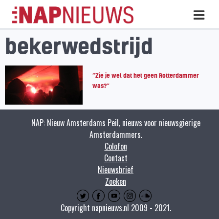
Skip
Hoo
naar
inhoud
bekerwedstrijd
“Zie je wel dat het geen Rotterdammer
was?”
NAP: Nieuw Amsterdams Peil, nieuws voor nieuwsgierige
Amsterdammers.
Colofon
Contact
Nieuwsbrief
Zoeken
Copyright napnieuws.nl 2009 - 2021.