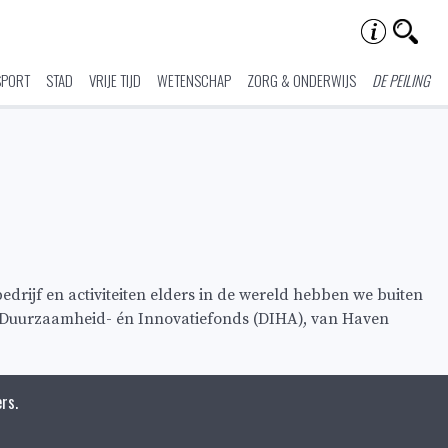
SPORT
STAD
VRIJE TIJD
WETENSCHAP
ZORG & ONDERWIJS
DE PEILING
drijf en activiteiten elders in de wereld hebben we buiten
t Duurzaamheid- én Innovatiefonds (DIHA), van Haven
rs.