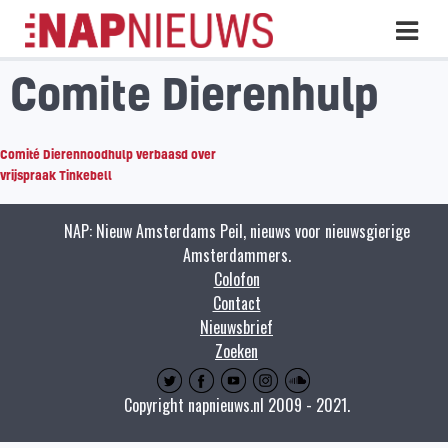
Skip
Hoo
naar
inhoud
Comite Dierenhulp
Comité Dierennoodhulp verbaasd over
vrijspraak Tinkebell
NAP: Nieuw Amsterdams Peil, nieuws voor nieuwsgierige
Amsterdammers.
Colofon
Contact
Nieuwsbrief
Zoeken
Copyright napnieuws.nl 2009 - 2021.