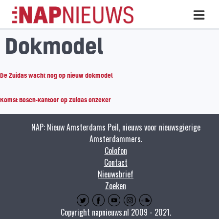
Skip
Hoo
naar
inhoud
Dokmodel
De Zuidas wacht nog op nieuw dokmodel
Komst Bosch-kantoor op Zuidas onzeker
NAP: Nieuw Amsterdams Peil, nieuws voor nieuwsgierige
Amsterdammers.
Colofon
Contact
Nieuwsbrief
Zoeken
Copyright napnieuws.nl 2009 - 2021.