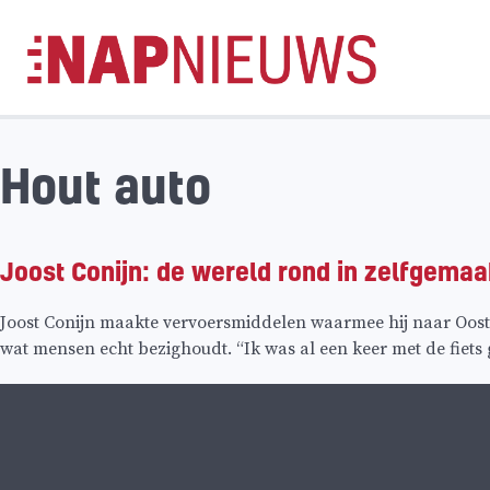
Skip
naar
inhoud
Hout auto
Joost Conijn: de wereld rond in zelfgemaa
Joost Conijn maakte vervoersmiddelen waarmee hij naar Oost E
wat mensen echt bezighoudt. “Ik was al een keer met de fiets 