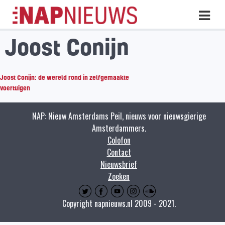
Skip
Hoo
naar
inhoud
Joost Conijn
Joost Conijn: de wereld rond in zelfgemaakte
voertuigen
NAP: Nieuw Amsterdams Peil, nieuws voor nieuwsgierige
Amsterdammers.
Colofon
Contact
Nieuwsbrief
Zoeken
Copyright napnieuws.nl 2009 - 2021.