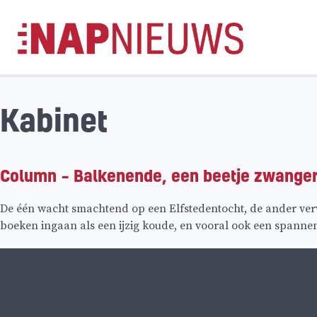
Skip
naar
inhoud
Kabinet
Column – Balkenende, een beetje zwanger 
De één wacht smachtend op een Elfstedentocht, de ander verv
boeken ingaan als een ijzig koude, en vooral ook een spannend