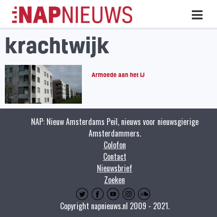
Skip
Hoo
naar
inhoud
krachtwijk
Armoede aan het IJ
NAP: Nieuw Amsterdams Peil, nieuws voor nieuwsgierige
Amsterdammers.
Colofon
Contact
Nieuwsbrief
Zoeken
Copyright napnieuws.nl 2009 - 2021.