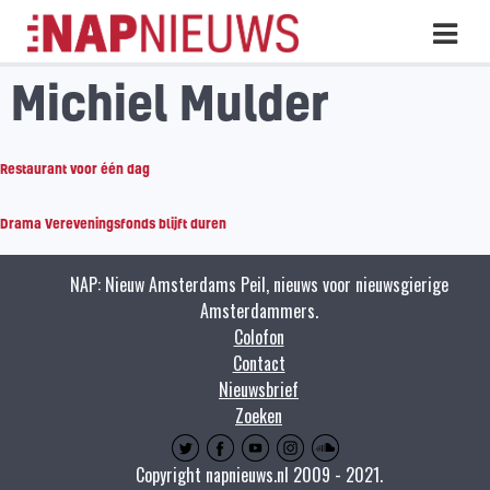
Skip
Hoo
naar
inhoud
Michiel Mulder
Restaurant voor één dag
Drama Vereveningsfonds blijft duren
NAP: Nieuw Amsterdams Peil, nieuws voor nieuwsgierige
Amsterdammers.
Colofon
Contact
Nieuwsbrief
Zoeken
Copyright napnieuws.nl 2009 - 2021.