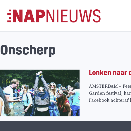
Skip
naar
inhoud
Onscherp
Lonken naar d
AMSTERDAM – Feestfo
Garden festival, ka
Facebook achteraf li