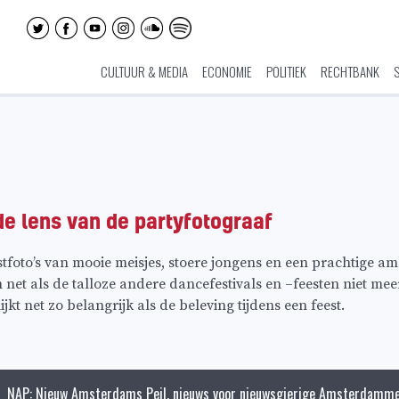
CULTUUR & MEDIA
ECONOMIE
POLITIEK
RECHTBANK
e lens van de partyfotograaf
to’s van mooie meisjes, stoere jongens en een prachtige amb
n net als de talloze andere dancefestivals en –feesten niet me
jkt net zo belangrijk als de beleving tijdens een feest.
NAP: Nieuw Amsterdams Peil, nieuws voor nieuwsgierige Amsterdamme