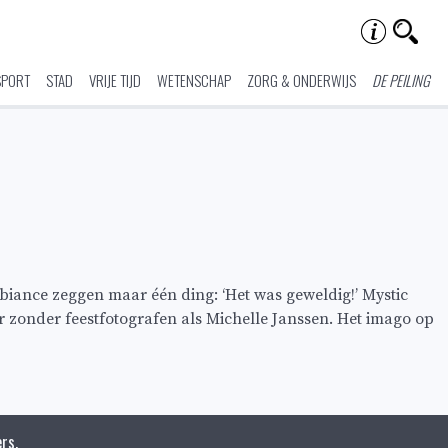
SPORT
STAD
VRIJE TIJD
WETENSCHAP
ZORG & ONDERWIJS
DE PEILING
iance zeggen maar één ding: ‘Het was geweldig!’ Mystic
er zonder feestfotografen als Michelle Janssen. Het imago op
rs.