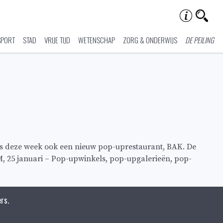
SPORT
STAD
VRIJE TIJD
WETENSCHAP
ZORG & ONDERWIJS
DE PEILING
ds deze week ook een nieuw pop-uprestaurant, BAK. De
M, 25 januari – Pop-upwinkels, pop-upgalerieën, pop-
rs.