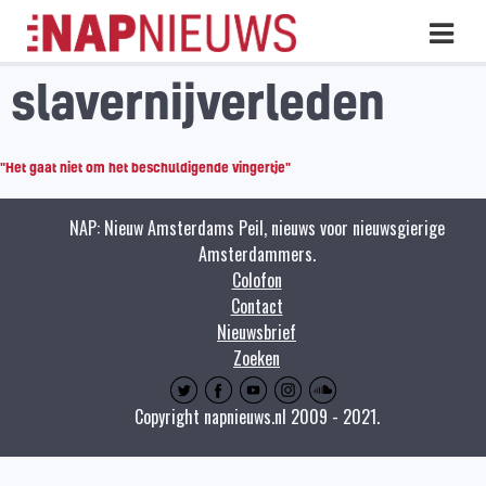
Skip
Hoo
naar
inhoud
slavernijverleden
"Het gaat niet om het beschuldigende vingertje"
NAP: Nieuw Amsterdams Peil, nieuws voor nieuwsgierige
Amsterdammers.
Colofon
Contact
Nieuwsbrief
Zoeken
Copyright napnieuws.nl 2009 - 2021.