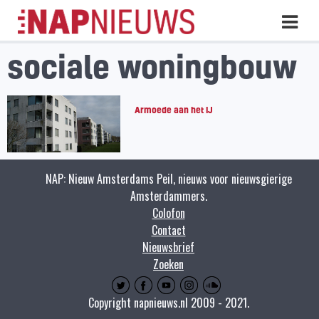
Skip
Hoo
naar
inhoud
sociale woningbouw
Armoede aan het IJ
NAP: Nieuw Amsterdams Peil, nieuws voor nieuwsgierige
Amsterdammers.
Colofon
Contact
Nieuwsbrief
Zoeken
Copyright napnieuws.nl 2009 - 2021.