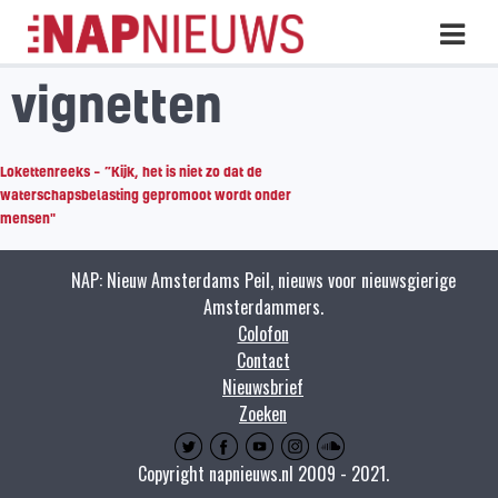
Skip
Hoo
naar
inhoud
vignetten
Lokettenreeks – ”Kijk, het is niet zo dat de
waterschapsbelasting gepromoot wordt onder
mensen"
NAP: Nieuw Amsterdams Peil, nieuws voor nieuwsgierige
Amsterdammers.
Colofon
Contact
Nieuwsbrief
Zoeken
Copyright napnieuws.nl 2009 - 2021.