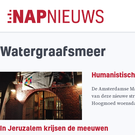
Skip
naar
inhoud
Watergraafsmeer
Humanistisch 
De Amsterdamse Mav
van deze nieuwe st
Hoogmoed woensdaga
In Jeruzalem krijsen de meeuwen