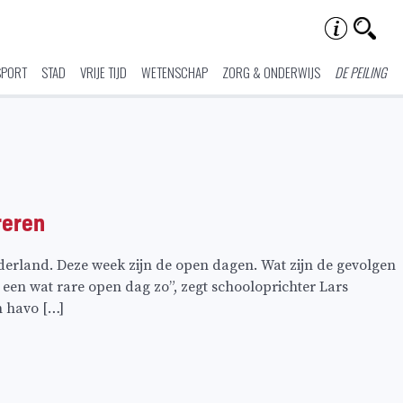
SPORT
STAD
VRIJE TIJD
WETENSCHAP
ZORG & ONDERWIJS
DE PEILING
reren
rland. Deze week zijn de open dagen. Wat zijn de gevolgen
en wat rare open dag zo”, zegt schooloprichter Lars
n havo […]