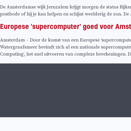
De Amsterdamse wijk Jeruzalem krijgt morgen de status Rijk
postbode of hij je kan helpen en schijnt weelderig de zon. D
Europese 'supercomputer' goed voor Ams
Amsterdam – Door de komst van een Europese ‘supercomputer
Watergraafsmeer bevindt zich al een nationale supercomputer
Computing‘, het snel uitvoeren van complexe berekeningen. Di