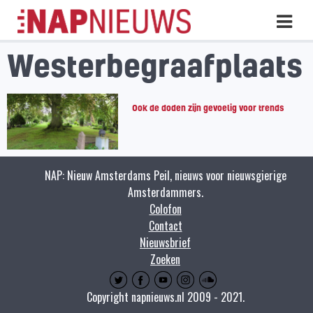
Skip
Hoo
naar
inhoud
Westerbegraafplaats
Ook de doden zijn gevoelig voor trends
NAP: Nieuw Amsterdams Peil, nieuws voor nieuwsgierige
Amsterdammers.
Colofon
Contact
Nieuwsbrief
Zoeken
Copyright napnieuws.nl 2009 - 2021.