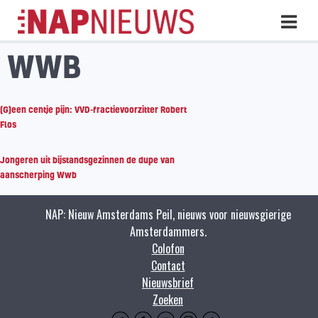
Skip
Hoo
naar
inhoud
WWB
(G)een centje pijn: VVD-fractievoorzitter Robert
Flos
Jongeren uit bijstandsgezinnen de dupe van
aanscherping Wwb
NAP: Nieuw Amsterdams Peil, nieuws voor nieuwsgierige
Amsterdammers.
Colofon
Contact
Nieuwsbrief
Zoeken