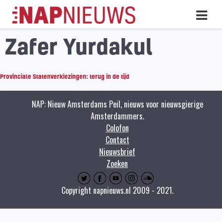
Skip
Hoo
naar
inhoud
Zafer Yurdakul
Provinciale Statenverkiezingen: terug in de tijd
NAP: Nieuw Amsterdams Peil, nieuws voor nieuwsgierige
Amsterdammers.
Colofon
Contact
Nieuwsbrief
Zoeken
Copyright napnieuws.nl 2009 - 2021.