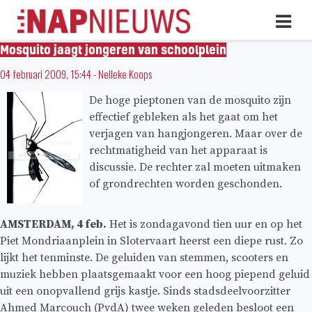
Skip
Hoo
naar
inhoud
Mosquito jaagt jongeren van schoolplein
04 februari 2009, 15:44
-
Nelleke Koops
De hoge pieptonen van de mosquito zijn
effectief gebleken als het gaat om het
verjagen van hangjongeren. Maar over de
rechtmatigheid van het apparaat is
discussie. De rechter zal moeten uitmaken
of grondrechten worden geschonden.
AMSTERDAM, 4 feb.
Het is zondagavond tien uur en op het
Piet Mondriaanplein in Slotervaart heerst een diepe rust. Zo
lijkt het tenminste. De geluiden van stemmen, scooters en
muziek hebben plaatsgemaakt voor een hoog piepend geluid
uit een onopvallend grijs kastje. Sinds stadsdeelvoorzitter
Ahmed Marcouch (PvdA) twee weken geleden besloot een