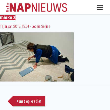
Skip
Hoo
naar
inhoud
mieke 3
11 januari 2013, 15:34
-
Leonie Sellies
Bericht
navigatie
Kunst op krediet