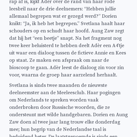
rap af is, kijkt Adèr over de rand van haar rode
leesbril naar de drie deelnemers: “Hebben jullie
allemaal begrepen wat er gezegd werd?” Dorien
knikt: “Ja, ik heb het begrepen.” Svetlana haalt haar
schouders op en schudt haar hoofd. Aung Zaw zegt
dat hij het “een beetje” snapt. Na het fragment nog
twee keer beluisterd te hebben deelt Adèr een A4’tje
uit waar een dialoog tussen de fictieve Annie en Kees
op staat. Ze maken een afspraak om naar de
bioscoop te gaan. Adèr leest de dialoog zin voor zin
voor, waarna de groep haar aarzelend herhaalt.
Svetlana is sinds twee maanden de nieuwste
deelneemster aan de Meeleesclub. Haar pogingen
om Nederlands te spreken worden vaak
onderbroken door Russische woorden, die ze
ondersteunt met wilde handgebaren. Dorien en Aung
Zaw doen al twee jaar lang trouw elke donderdag
mee; hun begrip van de Nederlandse taal is
beduidend beter. De laatstgenoemde is sinds een