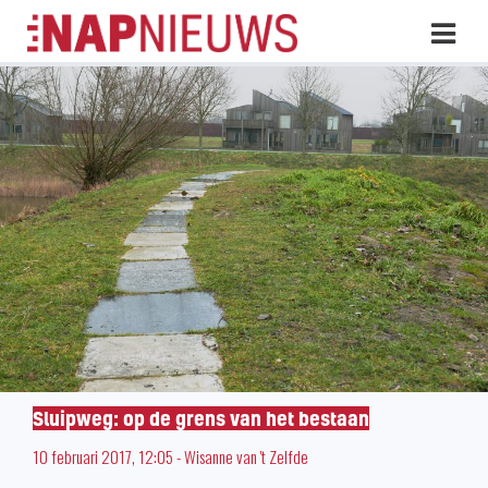
Skip
Hoo
naar
inhoud
Sluipweg: op de grens van het bestaan
10 februari 2017, 12:05
-
Wisanne van 't Zelfde