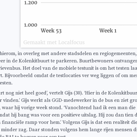
hierom, in overleg met andere stadsdelen en regiogemeenten,
eer in de Kolenkitbuurt te parkeren. Buurtbewoners ontvangen
ievenbus. Het doel van de mobiele testunit is om het testen l
. Bijvoorbeeld omdat de testlocaties ver weg liggen of om me
testen.
rt nog niet heel goed’, vertelt Gijs (30). ‘Hier in de Kolenkitbuu
r vinden.’ Gijs werkt als GGD-medewerker in de bus en ziet gro
 waar hij vorige week stond. ‘Vanochtend had ik een man die z
mdat hij bang was voor een positieve uitslag. Hij zou dan tien 
inanciële ramp voor hem.’ Volgens Gijs is dat een realiteit die
 minder zag. Daar stonden volgens hem lange rijen mensen di