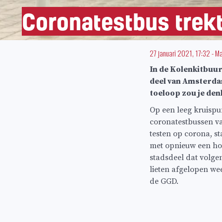
Coronatestbus trekt
27 januari 2021, 17:32
-
Ma
In de Kolenkitbuur
deel van Amsterda
toeloop zou je den
Op een leeg kruispu
coronatestbussen v
testen op corona, s
met opnieuw een hoo
stadsdeel dat volge
lieten afgelopen wee
de GGD.