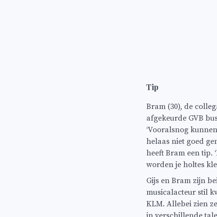
Tip
Bram (30), de colleg
afgekeurde GVB buss
‘Vooralsnog kunnen w
helaas niet goed ge
heeft Bram een tip. 
worden je holtes kle
Gijs en Bram zijn be
musicalacteur stil k
KLM. Allebei zien ze
in verschillende tal