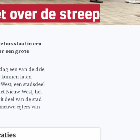
t over de streep
e bus staat in een
or een grote
dag een van de drie
 kunnen laten
 West, een stadsdeel
met Nieuw-West, het
it deel van de stad
nieuwe cijfers van