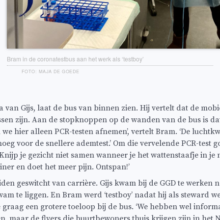
Bram in de coronatestbus aan het werk als ‘testboy’
FOTO: MAJA DE GOEDE
a van Gijs, laat de bus van binnen zien. Hij vertelt dat de mobi
en zijn. Aan de stopknoppen op de wanden van de bus is dat
e hier alleen PCR-testen afnemen’, vertelt Bram. ‘De luchtkwal
noeg voor de snellere ademtest.’ Om die vervelende PCR-test g
‘Knijp je gezicht niet samen wanneer je het wattenstaafje in je 
iner en doet het meer pijn. Ontspan!’
iden geswitcht van carrière. Gijs kwam bij de GGD te werken n
wam te liggen. En Bram werd ‘testboy’ nadat hij als steward w
 graag een grotere toeloop bij de bus. ‘We hebben wel informa
en, maar de flyers die buurtbewoners thuis krijgen zijn in he