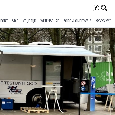
SPORT
STAD
VRIJE TIJD
WETENSCHAP
ZORG & ONDERWIJS
DE PEILING