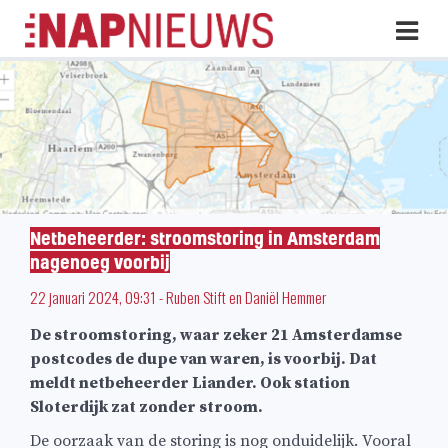
Skip
Hoo
naar
inhoud
Netbeheerder: stroomstoring in Amsterdam
nagenoeg voorbij
22 januari 2024, 09:31
-
Ruben Stift
en
Daniël Hemmer
De stroomstoring, waar zeker 21 Amsterdamse
postcodes de dupe van waren, is voorbij. Dat
meldt netbeheerder Liander. Ook station
Sloterdijk zat zonder stroom.
De oorzaak van de storing is nog onduidelijk. Vooral