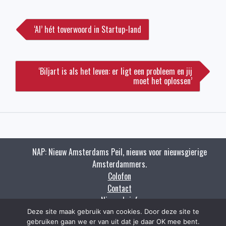
Bericht
navigatie
‘AI’ hét toverwoord in Startup-land
‘Biljart is als het leven: er ligt een probleem en jij
moet het oplossen’
NAP: Nieuw Amsterdams Peil, nieuws voor nieuwsgierige
Amsterdammers.
Colofon
Contact
Nieuwsbrief
Zoeken
Deze site maak gebruik van cookies. Door deze site te
gebruiken gaan we er van uit dat je daar OK mee bent.