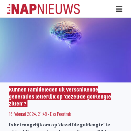
Skip
Hoo
naar
inhoud
Kunnen familieleden uit verschillende
generaties letterlijk op ‘dezelfde golflengte
zitten’?
16 februari 2024, 21:48
-
Elsa Poorthuis
Is het mogelijk om op ‘dezelfde golflengte’ te