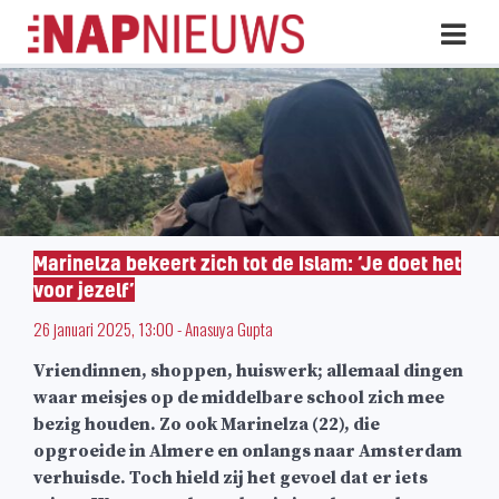
Skip
Hoo
naar
inhoud
Marinelza bekeert zich tot de Islam: ‘Je doet het
voor jezelf’
26 januari 2025, 13:00
-
Anasuya Gupta
Vriendinnen, shoppen, huiswerk; allemaal dingen
waar meisjes op de middelbare school zich mee
bezig houden. Zo ook Marinelza (22), die
opgroeide in Almere en onlangs naar Amsterdam
verhuisde. Toch hield zij het gevoel dat er iets