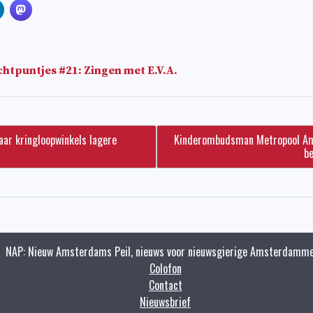
htpuntjes #21: Zingen met E.V.A.
aar kringloopwinkels lagere
Kinderombudsman Metropool Ams
be
NAP: Nieuw Amsterdams Peil, nieuws voor nieuwsgierige Amsterdamme
Colofon
Contact
Nieuwsbrief