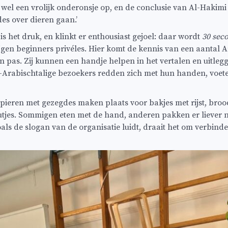
t wel een vrolijk onderonsje op, en de conclusie van Al-Hakimi 
s over dieren gaan.’
s is het druk, en klinkt er enthousiast gejoel: daar wordt
30 sec
ijgen beginners privéles. Hier komt de kennis van een aantal
an pas. Zij kunnen een handje helpen in het vertalen en uitleg
-Arabischtalige bezoekers redden zich met hun handen, voete
pieren met gezegdes maken plaats voor bakjes met rijst, broo
utjes. Sommigen eten met de hand, anderen pakken er liever 
oals de slogan van de organisatie luidt, draait het om verbind