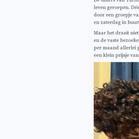
De diners van
Turni
leven geroepen. Dri
door een groepje vas
en zaterdag in buur
Maar het draait nie
en de vaste bezoeke
per maand allerlei 
een klein prijsje v