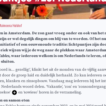
Maimoena Hulshof
jden in Amsterdam. De zon gaat vroeg onder en ook van het 
h zijn er wel degelijk dingen om blij van te worden. Of het n
nitiatief of een eeuwenoude traditie: lichtpuntjes zijn doo
briek wijzen wij je de weg naar de plekken waar Amsterdam
ables,
waar iedereen welkom is om Nederlands te leren, o
 sluiten.
oord is… gezellig!’, klinkt het uit de monden van de vijftig aan
 door de groep luid en duidelijk herhaald. Zo kan iedereen 
n, klanken en zinsopbouw. Vandaag mag iedereen bij het in
et Nederlands woord delen. ‘Vakantie’, ‘zon’ en ‘zonsondergan
doekoe’
en ‘sowieso’ horen in de verzameling.
n en samen eten