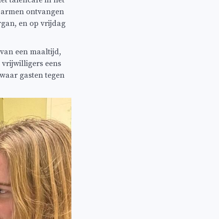
t talencafé in het
en armen ontvangen
rgan, en op vrijdag
 van een maaltijd,
rijwilligers eens
 waar gasten tegen