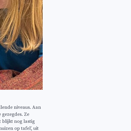
llende niveaus. Aan
e gezegdes. Ze
blijkt nog lastig
uizen op tafel’, uit