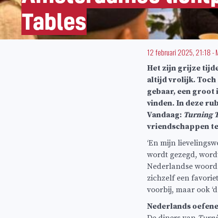
Tables
12 februari 2025, 21:18
-
Het zijn grijze ti
altijd vrolijk. Toc
gebaar, een groot i
vinden. In deze ru
Vandaag:
Turning T
vriendschappen te
‘En mijn lievelingsw
wordt gezegd, wordt
Nederlandse woorde
zichzelf een favori
voorbij, maar ook ‘
Nederlands oefene