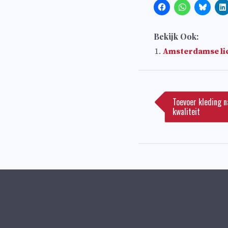
Bekijk Ook:
Amsterdamse lic
Bericht
navigatie
Toevoer kleding n
kwaliteit