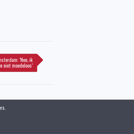
terdam: ‘Nee, ik
n niet moedeloos’
rs.