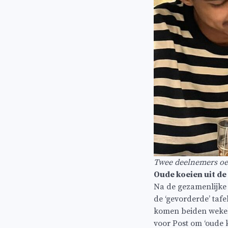
Twee deelnemers oe
Oude koeien uit de
Na de gezamenlijke 
de ‘gevorderde’ taf
komen beiden wekeli
voor Post om ‘oude ko