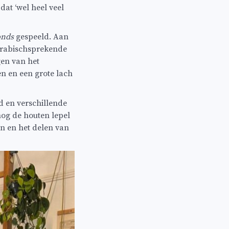
dat ‘wel heel veel
onds
gespeeld. Aan
 Arabischsprekende
gen van het
n en een grote lach
d en verschillende
nog de houten lepel
en en het delen van