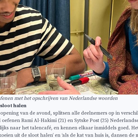
fenen met het opschrijven van Nederlandse woorden
 sloot halen
opening van de avond, splitsen alle deelnemers op in verschi
el oefenen Rami Al-Hakimi (21) en Sytske Post (25) Nederlands
jks naar het talencafé, en kennen elkaar inmiddels goed. Het 
eien uit de sloot halen’ en ‘als de kat van huis is, dansen de m