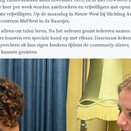
ng Tables
bestaan sinds november 2023, en in mei 2024 werd he
e keer per week worden asielzoekers en vrijwilligers met op
te vrijwilligers. Op de maandag in Nieuw-West bij Stichting A
tcentrum MidWest in de Baarsjes.
t alleen om talen leren. Na het oefenen geniet iedereen samen
rs bouwen een speciale band op met elkaar. Daarnaast koken v
gerechten uit hun eigen keukens tijdens de
community diners
,
an kunnen genieten.