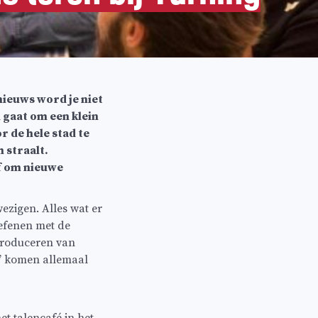
nieuws word je niet
u gaat om een klein
r de hele stad te
 straalt.
f om nieuwe
wezigen. Alles wat er
oefenen met de
troduceren van
g’ komen allemaal