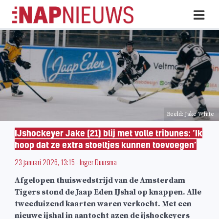
Skip
Hoo
naar
inhoud
Beeld: Jake White
IJshockeyer Jake (21) blij met volle tribunes: ‘Ik
hoop dat ze extra stoeltjes kunnen toevoegen’
23 januari 2026, 13:15
-
Inger Duursma
Afgelopen thuiswedstrijd van de Amsterdam
Tigers stond de Jaap Eden IJshal op knappen. Alle
tweeduizend kaarten waren verkocht. Met een
nieuwe ijshal in aantocht azen de ijshockeyers