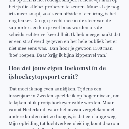
‘En op zich is het redelijk simpel. Je hebt vijf man op
het ijs die allebei proberen te scoren. Maar als je nog
iets meer snapt, zoals een offside of een icing, is het
nog leuker. Dan ga je echt mee in de sfeer van de
supporters en kun je wel boos worden als de
scheidsrechter verkeerd fluit. Ik heb meegemaakt dat
er een straf werd gegeven en het hele publiek het er
niet mee eens was. Dan hoor je gewoon 1500 man
‘boe’ roepen. Daar krijg ik bijna kippenvel van.’
Hoe ziet jouw eigen toekomst in de
ijshockeytopsport eruit?
‘Dat moet ik nog even aankijken. Tijdens een
tussenjaar in Zweden speelde ik op hoger niveau, om
te kijken of ik profijshockeyer wilde worden. Maar
vanuit Nederland, waar het niveau vergeleken met
andere landen niet zo hoog is, is dat een lange weg.
Mijn opleiding tot luchtverkeersleiding komt daarom