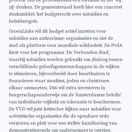
procent van de professionals een toename in het ‘wij-
zij’-denken. De gemeenteraad heeft hier een concreet
drukmiddel: het budgetrecht over subsidies en
beleidsregels.
GroenLinks wil dit budget actief inzetten voor
subsidies aan antiracisme-organisaties en ziet de
stad als platform voor mondiale solidariteit. De PvdA
kiest voor het programma ‘De Verbonden Stad’,
waarbij subsidies worden gebruikt om dialoog tussen
verschillende geloofsgemeenschappen in de wijken
te stimuleren, bijvoorbeeld door buurthuizen te
financieren waar moslims, joden en christenen
elkaar ontmoeten. D66 wil extra investeren in
burgerschapsonderwijs om de ‘Amsterdamse belofte’
van individuele vrijheid en tolerantie te beschermen.
De VVD wil juist kritischer kijken naar subsidies voor
activistische organisaties die de openbare orde
verstoren en pleit voor een strikte handhaving van
demonstratieregels om ondernemers te ontzien.