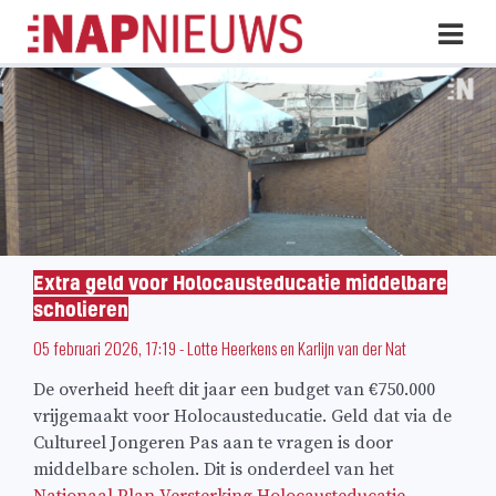
Skip
Hoo
naar
inhoud
Extra geld voor Holocausteducatie middelbare
scholieren
05 februari 2026, 17:19
-
Lotte Heerkens
en
Karlijn van der Nat
De overheid heeft dit jaar een budget van €750.000
vrijgemaakt voor Holocausteducatie. Geld dat via de
Cultureel Jongeren Pas aan te vragen is door
middelbare scholen. Dit is onderdeel van het