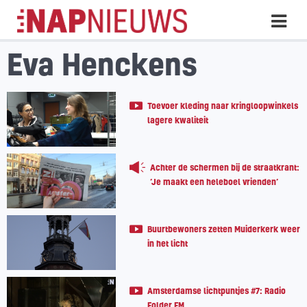
Skip
Hoo
naar
inhoud
Eva Henckens
Toevoer kleding naar kringloopwinkels
lagere kwaliteit
Achter de schermen bij de straatkrant:
‘Je maakt een heleboel vrienden’
Buurtbewoners zetten Muiderkerk weer
in het licht
Amsterdamse lichtpuntjes #7: Radio
Folder FM