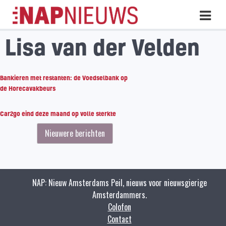
Skip
Hoo
naar
inhoud
Lisa van der Velden
Bankieren met restanten: de Voedselbank op
de Horecavakbeurs
Car2go eind deze maand op volle sterkte
Berichten
Nieuwere berichten
navigatie
NAP: Nieuw Amsterdams Peil, nieuws voor nieuwsgierige
Amsterdammers.
Colofon
Contact