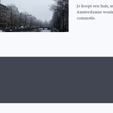
Je koopt een huis, 
Amsterdamse woninge
commotie.
Berichten
navigatie