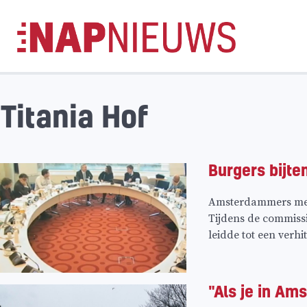
Skip
naar
inhoud
Titania Hof
Burgers bijte
Amsterdammers met 
Tijdens de commiss
leidde tot een verhit
"Als je in Am