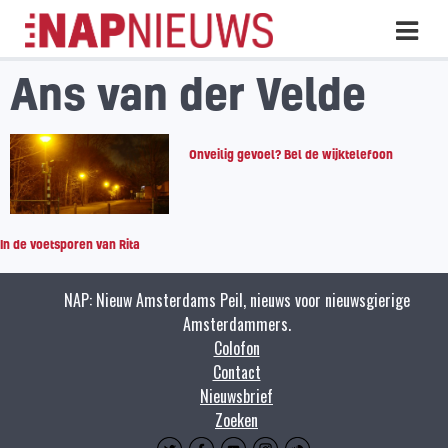
Skip
Hoo
naar
inhoud
Ans van der Velde
Onveilig gevoel? Bel de wijktelefoon
In de voetsporen van Rita
NAP: Nieuw Amsterdams Peil, nieuws voor nieuwsgierige
Amsterdammers.
Colofon
Contact
Nieuwsbrief
Zoeken