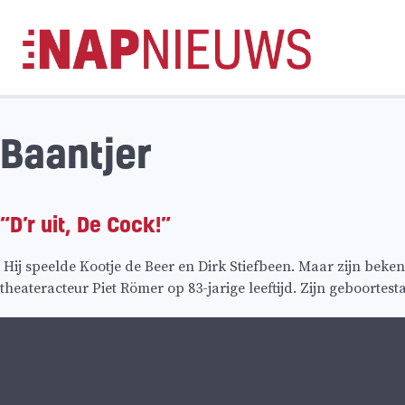
Skip
naar
inhoud
Baantjer
“D’r uit, De Cock!”
Hij speelde Kootje de Beer en Dirk Stiefbeen. Maar zijn beke
theateracteur Piet Römer op 83-jarige leeftijd. Zijn geboorte