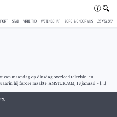
SPORT
STAD
VRIJE TIJD
WETENSCHAP
ZORG & ONDERWIJS
DE PEILING
cht van maandag op dinsdag overleed televisie- en
ies waarin hij furore maakte. AMSTERDAM, 18 januari – […]
rs.