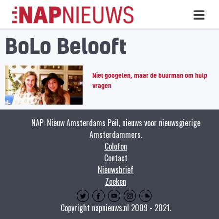
Skip
Hoo
naar
inhoud
BoLo Belooft
Niet googelen, maar de buurman om hulp
vragen
NAP: Nieuw Amsterdams Peil, nieuws voor nieuwsgierige
Amsterdammers.
Colofon
Contact
Nieuwsbrief
Zoeken
Copyright napnieuws.nl 2009 - 2021.