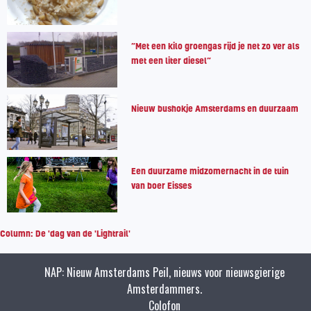
“Met een kilo groengas rijd je net zo ver als
met een liter diesel”
Nieuw bushokje Amsterdams en duurzaam
Een duurzame midzomernacht in de tuin
van boer Eisses
Column: De 'dag van de 'Lightrail'
NAP: Nieuw Amsterdams Peil, nieuws voor nieuwsgierige
Amsterdammers.
Colofon