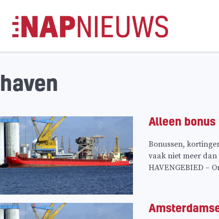
Skip
naar
inhoud
haven
Alleen bonus
Bonussen, kortingen
vaak niet meer dan 
HAVENGEBIED – Onl
Amsterdamse 