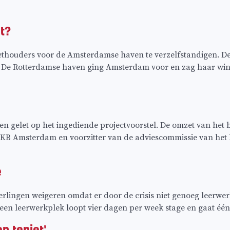
t?
Wethouders voor de Amsterdamse haven te verzelfstandigen. D
De Rotterdamse haven ging Amsterdam voor en zag haar winst
 gelet op het ingediende projectvoorstel. De omzet van het be
 MKB Amsterdam en voorzitter van de adviescommissie van he
e
ingen weigeren omdat er door de crisis niet genoeg leerwerk
 een leerwerkplek loopt vier dagen per week stage en gaat één
n teniet'