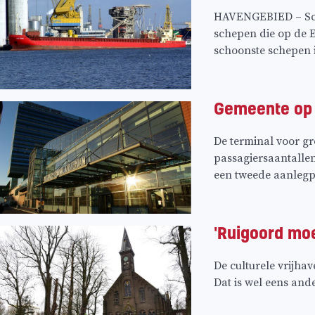
HAVENGEBIED – Sch
schepen die op de E
schoonste schepen i
Gemeente op 
De terminal voor gr
passagiersaantalle
een tweede aanleg
'Ruigoord mo
De culturele vrijha
Dat is wel eens and