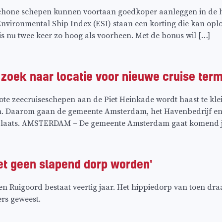
one schepen kunnen voortaan goedkoper aanleggen in de h
nvironmental Ship Index (ESI) staan een korting die kan opl
s nu twee keer zo hoog als voorheen. Met de bonus wil […]
zoek naar locatie voor nieuwe cruise term
ote zeecruiseschepen aan de Piet Heinkade wordt haast te kl
n. Daarom gaan de gemeente Amsterdam, het Havenbedrijf en h
plaats. AMSTERDAM – De gemeente Amsterdam gaat komend ja
et geen slapend dorp worden'
ven Ruigoord bestaat veertig jaar. Het hippiedorp van toen dr
ers geweest.