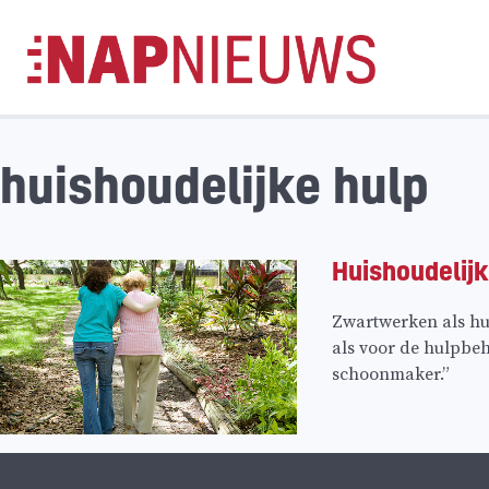
Skip
naar
inhoud
huishoudelijke hulp
Huishoudelijk
Zwartwerken als hui
als voor de hulpbeh
schoonmaker.”