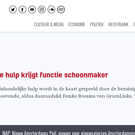
CULTUUR & MEDIA
ECONOMIE
POLITIEK
RECHTBANK
e hulp krijgt functie schoonmaker
shoudelijke hulp wordt in de kaart gespeeld door de bezuinigi
oevende, aldus duoraadslid Femke Roosma van GroenLinks. “Ee
NAP: Nieuw Amsterdams Peil, nieuws voor nieuwsgierige Amsterdamme