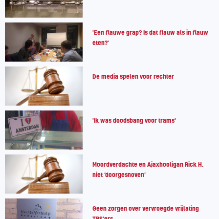
'Een flauwe grap? Is dat flauw als in flauw
eten?'
De media spelen voor rechter
'Ik was doodsbang voor trams'
Moordverdachte en Ajaxhooligan Rick H.
niet ‘doorgesnoven’
Geen zorgen over vervroegde vrijlating
TBS'ers