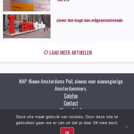
Liever Van Gogh dan vrijgezellenfeestje
LAAD MEER ARTIKELEN
NAP: Nieuw Amsterdams Peil, nieuws voor nieuwsgierige
Amsterdammers.
Colofon
Contact
Nieuwsbrief
Zoeken
Deze site maak gebruik van cookies. Door deze site te
gebruiken gaan we er van uit dat je daar OK mee bent.
OK
Copyright napnieuws.nl 2009 - 2021.