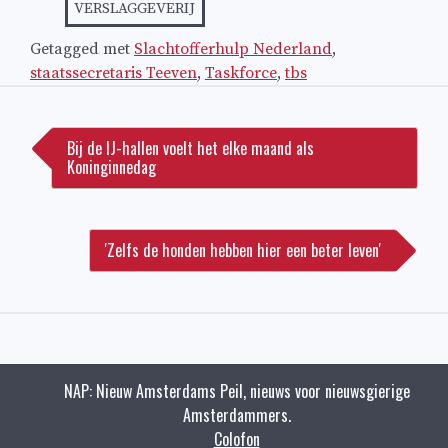
VERSLAGGEVERIJ
Getagged met
Slachtofferhulp Nederland
,
staatssecretaris Teeven
,
Taskforce
,
tbs
Bericht
navigatie
Bij de IJ-hallen voelt het elke maand als
Koninginnedag
'Zelfs de honden hebben hier een beter leven'
NAP: Nieuw Amsterdams Peil, nieuws voor nieuwsgierige
Amsterdammers.
Colofon