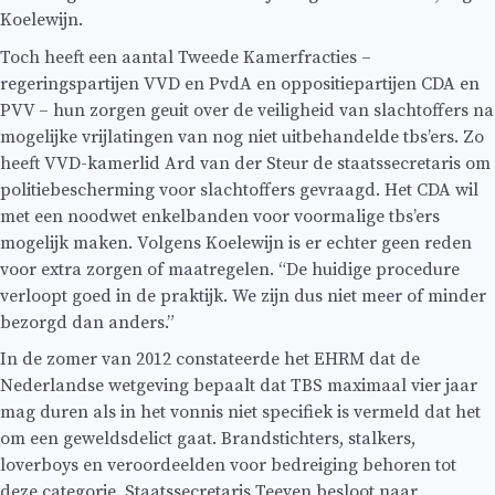
Koelewijn.
Toch heeft een aantal Tweede Kamerfracties –
regeringspartijen VVD en PvdA en oppositiepartijen CDA en
PVV – hun zorgen geuit over de veiligheid van slachtoffers na
mogelijke vrijlatingen van nog niet uitbehandelde tbs’ers. Zo
heeft VVD-kamerlid Ard van der Steur de staatssecretaris om
politiebescherming voor slachtoffers gevraagd. Het CDA wil
met een noodwet enkelbanden voor voormalige tbs’ers
mogelijk maken. Volgens Koelewijn is er echter geen reden
voor extra zorgen of maatregelen. “De huidige procedure
verloopt goed in de praktijk. We zijn dus niet meer of minder
bezorgd dan anders.”
In de zomer van 2012 constateerde het EHRM dat de
Nederlandse wetgeving bepaalt dat TBS maximaal vier jaar
mag duren als in het vonnis niet specifiek is vermeld dat het
om een geweldsdelict gaat. Brandstichters, stalkers,
loverboys en veroordeelden voor bedreiging behoren tot
deze categorie. Staatssecretaris Teeven besloot naar