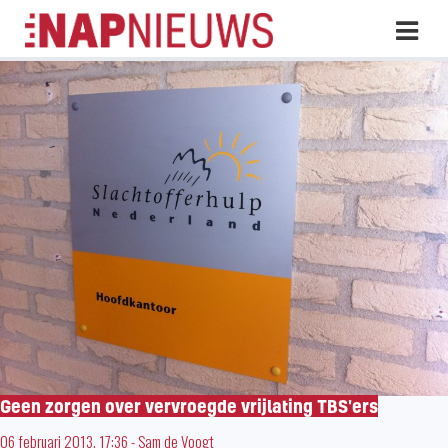
Skip
Hoo
naar
inhoud
Geen zorgen over vervroegde vrijlating TBS'ers
06 februari 2013, 17:36
-
Sam de Voogt