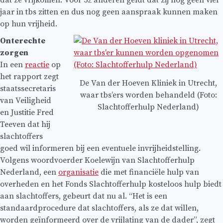
dat ze vrijkomen. Voor 52 anderen geldt dat zij nog geen vier
jaar in tbs zitten en dus nog geen aanspraak kunnen maken
op hun vrijheid.
Onterechte
zorgen
In een
reactie
op
het rapport zegt
De Van der Hoeven Kliniek in Utrecht,
staatssecretaris
waar tbs’ers worden behandeld (Foto:
van Veiligheid
Slachtofferhulp Nederland)
en Justitie Fred
Teeven dat hij
slachtoffers
goed wil informeren bij een eventuele invrijheidstelling.
Volgens woordvoerder Koelewijn van Slachtofferhulp
Nederland, een
organisatie
die met financiële hulp van
overheden en het Fonds Slachtofferhulp kosteloos hulp biedt
aan slachtoffers, gebeurt dat nu al. “Het is een
standaardprocedure dat slachtoffers, als ze dat willen,
worden geïnformeerd over de vrijlating van de dader”, zegt