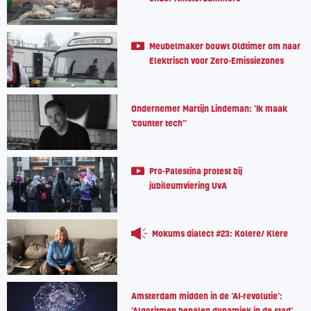
Meubelmaker bouwt Oldtimer om naar
Elektrisch voor Zero-Emissiezones
Ondernemer Martijn Lindeman: ‘Ik maak
‘counter tech’’
Pro-Palestina protest bij
jubileumviering UvA
Mokums dialect #23: Kolere/ Klere
Amsterdam midden in de ‘AI-revolutie’:
‘Algoritmen bepalen dynamiek in de stad’