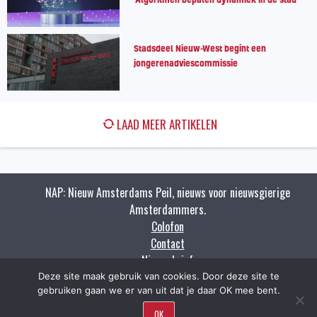
Stadsdeel Nieuw-West begint een
jongerenadviescommissie
LAAD MEER ARTIKELEN
NAP: Nieuw Amsterdams Peil, nieuws voor nieuwsgierige
Amsterdammers.
Colofon
Contact
Nieuwsbrief
Zoeken
Deze site maak gebruik van cookies. Door deze site te
gebruiken gaan we er van uit dat je daar OK mee bent.
OK
Copyright napnieuws.nl 2009 - 2021.