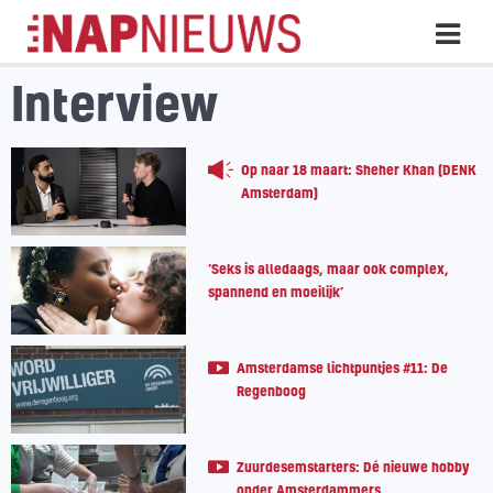
Skip
Hoo
naar
inhoud
Interview
Op naar 18 maart: Sheher Khan (DENK
Amsterdam)
‘Seks is alledaags, maar ook complex,
spannend en moeilijk’
Amsterdamse lichtpuntjes #11: De
Regenboog
Zuurdesemstarters: Dé nieuwe hobby
onder Amsterdammers