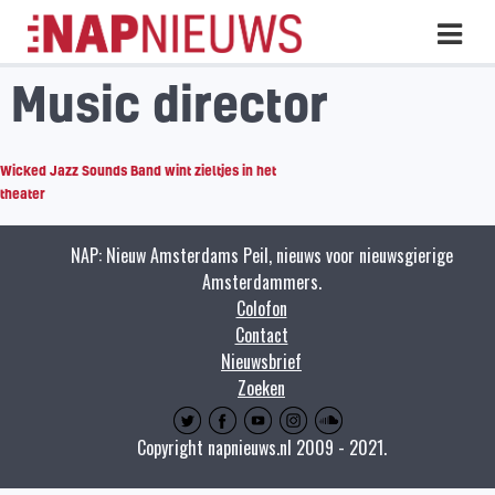
Skip
Hoo
naar
inhoud
Music director
Wicked Jazz Sounds Band wint zieltjes in het
theater
NAP: Nieuw Amsterdams Peil, nieuws voor nieuwsgierige
Amsterdammers.
Colofon
Contact
Nieuwsbrief
Zoeken
Copyright napnieuws.nl 2009 - 2021.