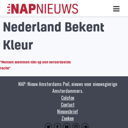
Skip
Hoo
naar
inhoud
Nederland Bekent
Kleur
"Mensen stemmen niet op een veroordeelde
racist"
NAP: Nieuw Amsterdams Peil, nieuws voor nieuwsgierige
Amsterdammers.
Colofon
Contact
Nieuwsbrief
Zoeken