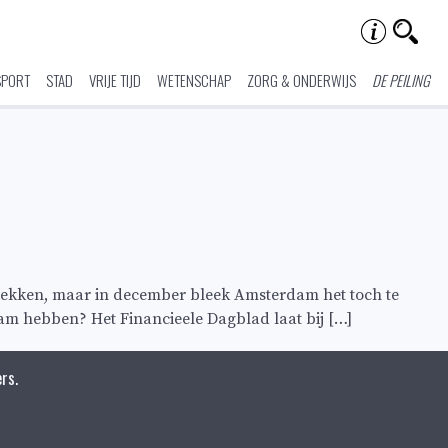
SPORT
STAD
VRIJE TIJD
WETENSCHAP
ZORG & ONDERWIJS
DE PEILING
rekken, maar in december bleek Amsterdam het toch te
am hebben? Het Financieele Dagblad laat bij […]
rs.