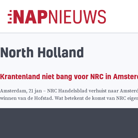
Skip
naar
inhoud
North Holland
Krantenland niet bang voor NRC in Amste
Amsterdam, 21 jan – NRC Handelsblad verhuist naar Amsterd
winnen van de Hofstad. Wat betekent de komst van NRC eigen